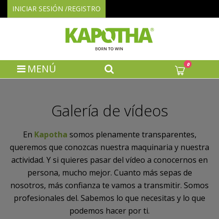
INICIAR SESIÓN /REGISTRO
0
MENÚ
Galería de vídeos
En
Kapotha
somos plenamente transparentes,
queremos que conozcas nuestra maquinaria y nuestra
actividad. Y si quieres pasar del vídeo a conocernos en
persona, mucho mejor. Cuanto más sepas de
nosotros, más confianza te vamos a transmitir. Somos
profesionales del. Sabemos lo que necesitas y lo que
podemos hacer por ti.