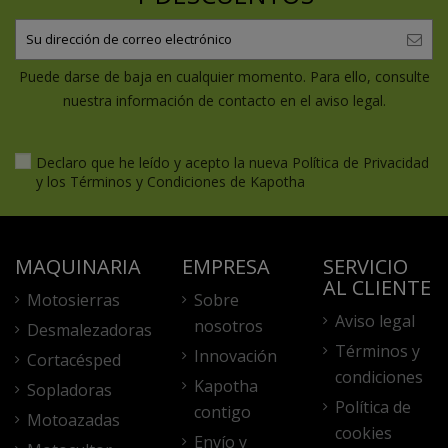
Puede darse de baja en cualquier momento. Para ello, consulte
nuestra información de contacto en el aviso legal.
Declaro que he leído y acepto la nueva
Política de Privacidad
y los
Términos y Condiciones
de Kapotha
MAQUINARIA
EMPRESA
SERVICIO
AL CLIENTE
Motosierras
Sobre
Aviso legal
nosotros
Desmalezadoras
Términos y
Innovación
Cortacésped
condiciones
Kapotha
Sopladoras
Política de
contigo
Motoazadas
cookies
Envío y