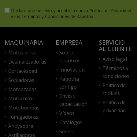
Declaro que he leído y acepto la nueva
Política de Privacidad
y los
Términos y Condiciones
de Kapotha
MAQUINARIA
EMPRESA
SERVICIO
AL CLIENTE
Motosierras
Sobre
Aviso legal
nosotros
Desmalezadoras
Términos y
Innovación
Cortacésped
condiciones
Kapotha
Sopladoras
Política de
contigo
Motoazadas
cookies
Envío y
Motocultor
Política de
capacitación
Motobombas
privacidad
Vídeos
Fumigadoras
Catálogos
Ahoyadora
Sedes
Astilladoras